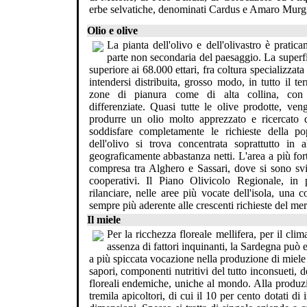
erbe selvatiche, denominati Cardus e Amaro Murg
Olio e olive
La pianta dell'olivo e dell'olivastro è pratica
parte non secondaria del paesaggio. La superfic
superiore ai 68.000 ettari, fra coltura specializzat
intendersi distribuita, grosso modo, in tutto il te
zone di pianura come di alta collina, con 
differenziate. Quasi tutte le olive prodotte, ven
produrre un olio molto apprezzato e ricercato d
soddisfare completamente le richieste della po
dell'olivo si trova concentrata soprattutto in 
geograficamente abbastanza netti. L'area a più for
compresa tra Alghero e Sassari, dove si sono svilu
cooperativi. Il Piano Olivicolo Regionale, in 
rilanciare, nelle aree più vocate dell'isola, una 
sempre più aderente alle crescenti richieste del mer
Il miele
Per la ricchezza floreale mellifera, per il clim
assenza di fattori inquinanti, la Sardegna può e
a più spiccata vocazione nella produzione di miele 
sapori, componenti nutritivi del tutto inconsueti, 
floreali endemiche, uniche al mondo. Alla produzio
tremila apicoltori, di cui il 10 per cento dotati di