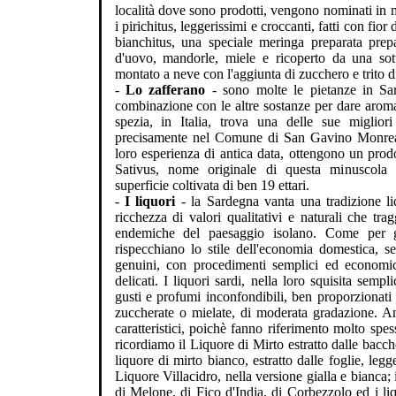
località dove sono prodotti, vengono nominati in m
i pirichitus, leggerissimi e croccanti, fatti con fior
bianchitus, una speciale meringa preparata prep
d'uovo, mandorle, miele e ricoperto da una sott
montato a neve con l'aggiunta di zucchero e trito d
-
Lo zafferano
- sono molte le pietanze in Sar
combinazione con le altre sostanze per dare aroma 
spezia, in Italia, trova una delle sue migliori
precisamente nel Comune di San Gavino Monreale.
loro esperienza di antica data, ottengono un prodo
Sativus, nome originale di questa minuscola
superficie coltivata di ben 19 ettari.
-
I liquori
- la Sardegna vanta una tradizione liq
ricchezza di valori qualitativi e naturali che tra
endemiche del paesaggio isolano. Come per gli
rispecchiano lo stile dell'economia domestica, s
genuini, con procedimenti semplici ed economici
delicati. I liquori sardi, nella loro squisita semp
gusti e profumi inconfondibili, ben proporzionati e
zuccherate o mielate, di moderata gradazione. An
caratteristici, poichè fanno riferimento molto spess
ricordiamo il Liquore di Mirto estratto dalle bacch
liquore di mirto bianco, estratto dalle foglie, leg
Liquore Villacidro, nella versione gialla e bianca;
di Melone, di Fico d'India, di Corbezzolo ed i liq